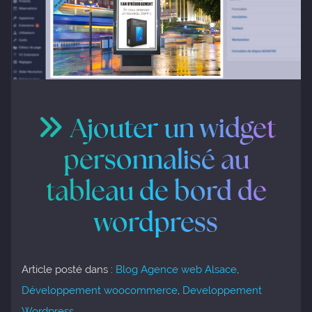
AUDIT DE
BLOG
GESTION
SITE
DE
RÉSEAUX
CONTACT
SOCIAUX
Ajouter un widget
personnalisé au
tableau de bord de
wordpress
Article posté dans :
Blog Agence web Alsace
,
Développement woocommerce
,
Developpement
Wordpress
,