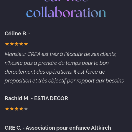
AUDIT DE
BLOG
GESTION
collaboration
SITE
DE
RÉSEAUX
CONTACT
SOCIAUX
Céline B. -
★
★
★
★
★
★
★
★
★
★
Monsieur CREA est très à l'écoute de ses clients,
n'hésite pas à prendre du temps pour le bon
déroulement des opérations. Il est force de
proposition et très objectif par rapport aux besoins.
Rachid M. - ESTIA DECOR
★
★
★
★
★
★
★
★
★
★
GRE C. - Association pour enfance Altkirch