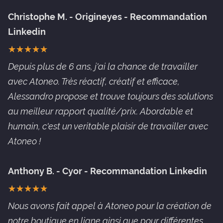
Christophe M. - Origineyes - Recommandation
Linkedin
★
★
★
★
★
★
★
★
★
★
Depuis plus de 6 ans, j'ai la chance de travailler
avec Atoneo. Très réactif, créatif et efficace,
Alessandro propose et trouve toujours des solutions
au meilleur rapport qualité/prix. Abordable et
humain, c'est un veritable plaisir de travailler avec
Atoneo !
Anthony B. - Cyor - Recommandation Linkedin
★
★
★
★
★
★
★
★
★
★
Nous avons fait appel à Atoneo pour la création de
notre boutique en ligne ainsi que pour différentes