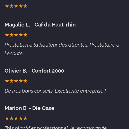
★
★
★
★
★
★
★
★
★
★
Magalie L. - Caf du Haut-rhin
★
★
★
★
★
★
★
★
★
★
Prestation à la hauteur des attentes. Prestataire à
l'écoute
Olivier B. - Confort 2000
★
★
★
★
★
★
★
★
★
★
De très bons conseils. Excellente entreprise !
Marion B. - Die Oase
★
★
★
★
★
★
★
★
★
★
Très réactif et professionnel, je recommande