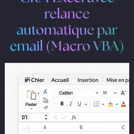
PROFESSIONNELLE
SEO –
relance
AUDIT DE
BLOG
GESTION
SITE
DE
RÉSEAUX
CONTACT
automatique par
SOCIAUX
email (Macro VBA)