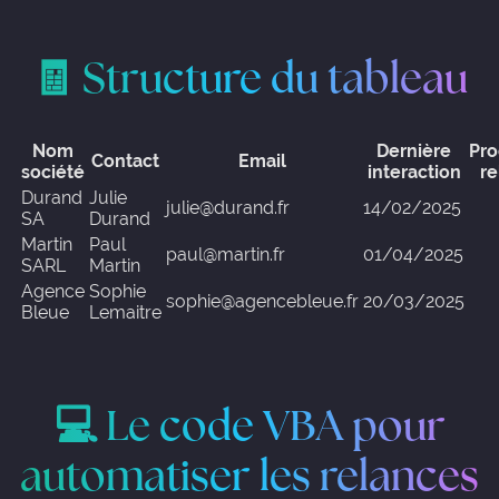
🧾 Structure du tableau
Nom
Dernière
Pro
Contact
Email
société
interaction
re
Durand
Julie
julie@durand.fr
14/02/2025
SA
Durand
Martin
Paul
paul@martin.fr
01/04/2025
SARL
Martin
Agence
Sophie
sophie@agencebleue.fr
20/03/2025
Bleue
Lemaitre
💻 Le code VBA pour
automatiser les relances