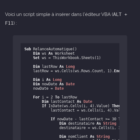
Voici un script simple à insérer dans l’éditeur VBA (
ALT +
F11
) :
Sub
 RelanceAutomatique()

Dim
 ws 
As
 Worksheet

Set
 ws = ThisWorkbook.Sheets(
1
)

Dim
 lastRow 
As
Long
    lastRow = ws.Cells(ws.Rows.Count, 
1
).
End
(xlUp).Ro
Dim
 i 
As
Long
Dim
 nowDate 
As
Date
    nowDate = 
Date
For
 i = 
2
To
 lastRow

Dim
 lastContact 
As
Date
If
 IsDate(ws.Cells(i, 
4
).Value) 
Then
            lastContact = ws.Cells(i, 
4
).Value

If
 nowDate - lastContact >= 
30
Then
Dim
 destinataire 
As
String
                destinataire = ws.Cells(i, 
3
).Value

Dim
 nomClient 
As
String