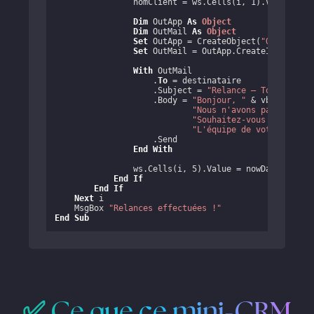
                nomClient = ws.Cells(i, 
1
).Value

Dim
 OutApp 
As
Object
Dim
 OutMail 
As
Object
Set
 OutApp = CreateObject(
"Outlook.A
Set
 OutMail = OutApp.CreateItem(
0
)

With
 OutMail

                    .
To
 = destinataire

                    .Subject = 
"Relance – Toujours i
                    .Body = 
"Bonjour, "
 & vbCrLf & vb
"Nous n'avons pas eu de 
"Souhaitez-vous que l'on
"L'équipe de votre agenc
                    .Send

End
With
                ws.Cells(i, 
5
).Value = nowDate + 
7
End
If
End
If
Next
 i

    MsgBox 
"Relances effectuées !"
End
Sub
✅ Ce que ce mini-CRM